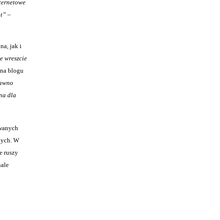
nternetowe
at”
–
a, jak i
e wreszcie
 na blogu
dawno
na dla
owanych
nych. W
e ruszy
nale