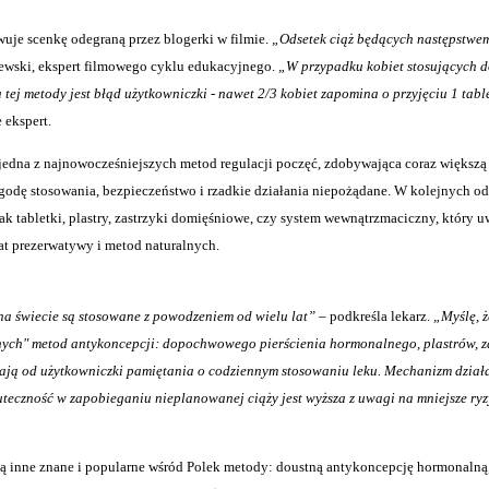
wuje scenkę odegraną przez blogerki w filmie.
„Odsetek ciąż będących następstwe
ewski, ekspert filmowego cyklu edukacyjnego.
„W przypadku kobiet stosujących 
j metody jest błąd użytkowniczki - nawet 2/3 kobiet zapomina o przyjęciu 1 tablet
 ekspert.
jedna z najnowocześniejszych metod regulacji poczęć, zdobywająca coraz większą
ygodę stosowania, bezpieczeństwo i rzadkie działania niepożądane. W kolejnych o
k tabletki, plastry, zastrzyki domięśniowe, czy system wewnątrzmaciczny, który u
at prezerwatywy i metod naturalnych.
ż na świecie są stosowane z powodzeniem od wielu lat”
– podkreśla lekarz.
„Myślę, ż
nych" metod antykoncepcji: dopochwowego pierścienia hormonalnego, plastrów, z
ają od użytkowniczki pamiętania o codziennym stosowaniu leku. Mechanizm dział
kuteczność w zapobieganiu nieplanowanej ciąży jest wyższa z uwagi na mniejsze ry
ją inne znane i popularne wśród Polek metody: doustną antykoncepcję hormonalną