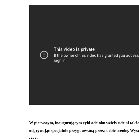
W pierwszym, inaugurującym cykl odcinku wzięły udział takż
odgrywając specjalnie przygotowaną przez siebie scenkę. Wystą
ciąży.