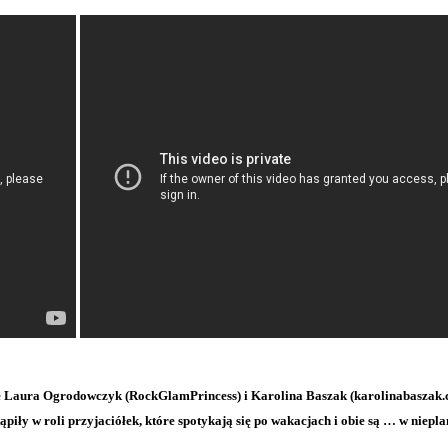
e Laura Ogrodowczyk (RockGlamPrincess) i Karolina Baszak (karolinabaszak.
piły w roli przyjaciółek, które spotykają się po wakacjach i obie są … w niepl