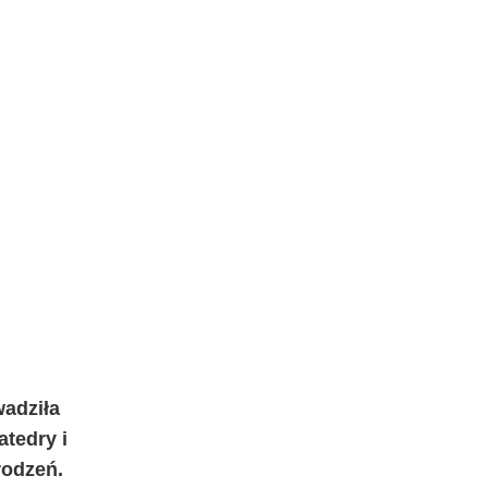
wadziła
atedry i
rodzeń.