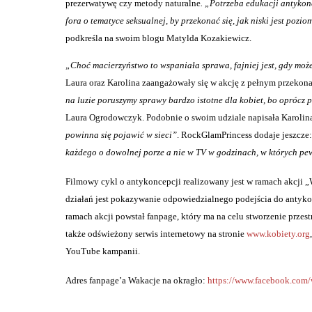
prezerwatywę czy metody naturalne
. „Potrzeba edukacji antykon
fora o tematyce seksualnej, by przekonać się, jak niski jest poz
podkreśla na swoim blogu Matylda Kozakiewicz.
„Choć macierzyństwo to wspaniała sprawa, fajniej jest, gdy moż
Laura oraz Karolina zaangażowały się w akcję z pełnym przekon
na luzie poruszymy sprawy bardzo istotne dla kobiet, bo oprócz
Laura Ogrodowczyk. Podobnie o swoim udziale napisała Karolin
powinna się pojawić w sieci”
. RockGlamPrincess dodaje jeszcze
każdego o dowolnej porze a nie w TV w godzinach, w których pewni
Filmowy cykl o antykoncepcji realizowany jest w ramach akcji „
działań jest pokazywanie odpowiedzialnego podejścia do antyk
ramach akcji powstał fanpage, który ma na celu stworzenie prze
także odświeżony serwis internetowy na stronie
www.kobiety.org
YouTube kampanii.
Adres fanpage’a Wakacje na okragło:
https://www.facebook.com/