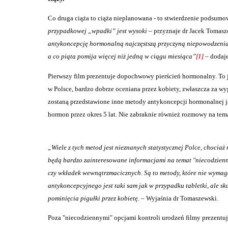
Co druga ciąża to ciąża nieplanowana - to stwierdzenie podsumo
przypadkowej „wpadki” jest wysoki
– przyznaje dr Jacek Tomasz
antykoncepcję hormonalną najczęstszą przyczyną niepowodzenia te
a co piąta pomija więcej niż jedną w ciągu miesiąca”
[1]
– dodaje
Pierwszy film prezentuje dopochwowy pierścień hormonalny. To 
w Polsce, bardzo dobrze oceniana przez kobiety, zwłaszcza za w
zostaną przedstawione inne metody antykoncepcji hormonalnej ja
hormon przez okres 5 lat. Nie zabraknie również rozmowy na tem
„Wiele z tych metod jest nieznanych statystycznej Polce, chocia
będą bardzo zainteresowane informacjami na temat "niecodzien
czy wkładek wewnątrzmacicznych. Są to metody, które nie wymag
antykoncepcyjnego jest taki sam jak w przypadku tabletki, ale s
pominięcia pigułki przez kobietę. –
Wyjaśnia dr Tomaszewski.
Poza "niecodziennymi" opcjami kontroli urodzeń filmy prezentu