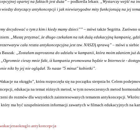
cepcyjnej opartej na faktach jest duża”
– podkreśla lekarz
.
„Wystarczy wejść na i
iom wiedzy dotyczący antykoncepcji i jak niewiarygodne mity funkcjonują na jej tem
emy decydować o tym z kim i kiedy mamy dzieci””
– mówi także Segritta. Zarówno on
aniem.
„Muszę przyznać, że długo czekałam na tak dużą edukacyjną kampanię, gdzi
 prezerwatyw cała reszta antykoncepcyjna jest tzw. NASZĄ sprawą”
– mówi u siebie
a Baszak:
„Zostałam zaproszona do udziału w kampanii, która moim zdaniem już 
:
„Ogromnie cieszy mnie fakt, iż kampania promowana będzie w Internecie - dostęp
e nikt by jej nie oglądał. To nasze "5 minut" kobietki”.
Wakacje na okrągło”, która rozpoczęła się na początku sierpnia br. Celem podejm
oncepcji, edukacja na temat różnych metod, w tym nowoczesnych metod hormonal
strzeni do rozmów dla wszystkich zainteresowanych tematem antykoncepcji. Wkrótc
, który ma być uzupełnieniem informacji zawartych w filmach edukacyjnych na ka
wakacjenaokraglo.antykoncepcja