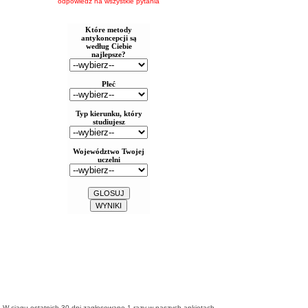
odpowiedz na wszystkie pytania
W ciągu ostatnich 30 dni zagłosowano
1
razy w naszych ankietach