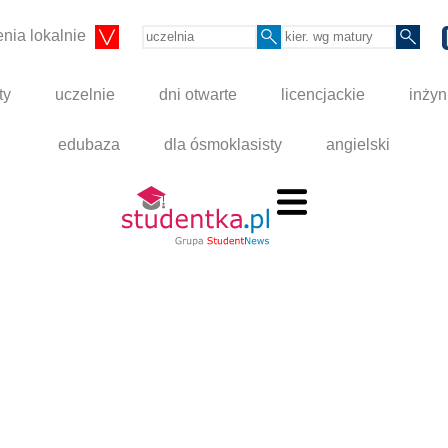
nia lokalnie
ty
uczelnie
dni otwarte
licencjackie
inżyn
edubaza
dla ósmoklasisty
angielski