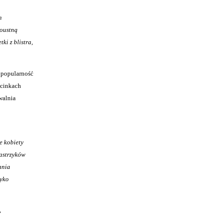
m
doustną
ki z blistra,
 popularność
dcinkach
walnia
e kobiety
astrzyków
ania
zyko
,