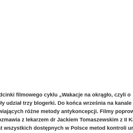
cinki filmowego cyklu „Wakacje na okrągło, czyli o
ły udział trzy blogerki. Do końca września na kanale
wiających różne metody antykoncepcji. Filmy popro
 rozmawia z lekarzem dr Jackiem Tomaszewskim z II K
mat wszystkich dostępnych w Polsce metod kontroli u