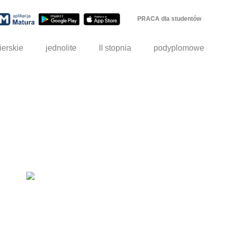
PRACA dla studentów
ierskie
jednolite
II stopnia
podyplomowe