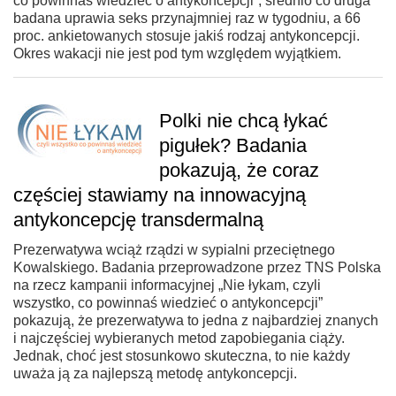
co powinnaś wiedzieć o antykoncepcji”, średnio co druga
badana uprawia seks przynajmniej raz w tygodniu, a 66
proc. ankietowanych stosuje jakiś rodzaj antykoncepcji.
Okres wakacji nie jest pod tym względem wyjątkiem.
Polki nie chcą łykać
pigułek? Badania
pokazują, że coraz
częściej stawiamy na innowacyjną
antykoncepcję transdermalną
Prezerwatywa wciąż rządzi w sypialni przeciętnego
Kowalskiego. Badania przeprowadzone przez TNS Polska
na rzecz kampanii informacyjnej „Nie łykam, czyli
wszystko, co powinnaś wiedzieć o antykoncepcji”
pokazują, że prezerwatywa to jedna z najbardziej znanych
i najczęściej wybieranych metod zapobiegania ciąży.
Jednak, choć jest stosunkowo skuteczna, to nie każdy
uważa ją za najlepszą metodę antykoncepcji.