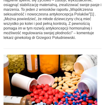
najpierw spełnić się życiowo – zdobyć wykształcenie,
osiągnąć stabilizację materialną, zrealizować swoje pasje i
marzenia. To jeden z wniosków raportu „Współczesna
seksualność i nowoczesna antykoncepcja Polaków”[1] .
„Można powiedzieć, że młode dziewczyny chcą mieć
wszystko po kolei i pod pełną kontrolą. Z pewnością
pomaga im w tym rozwój antykoncepcji hormonalnej i
możliwość regulowania swojej płodności” – komentuje
lekarz ginekolog dr Grzegorz Południewski.