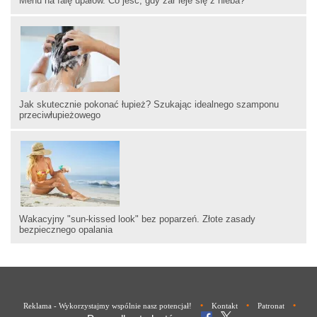
Menu na falę upałów. Co jeść, gdy żar leje się z nieba?
Jak skutecznie pokonać łupież? Szukając idealnego szamponu
przeciwłupieżowego
Wakacyjny "sun-kissed look" bez poparzeń. Złote zasady
bezpiecznego opalania
•
•
•
Reklama - Wykorzystajmy wspólnie nasz potencjał!
Kontakt
Patronat