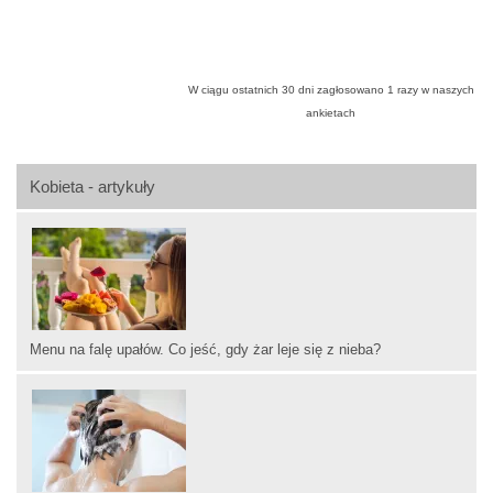
W ciągu ostatnich 30 dni zagłosowano
1
razy w naszych
ankietach
Kobieta - artykuły
Menu na falę upałów. Co jeść, gdy żar leje się z nieba?