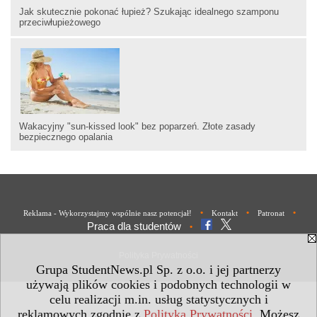
Jak skutecznie pokonać łupież? Szukając idealnego szamponu
przeciwłupieżowego
Wakacyjny "sun-kissed look" bez poparzeń. Złote zasady
bezpiecznego opalania
•
•
•
Reklama - Wykorzystajmy wspólnie nasz potencjał!
Kontakt
Patronat
Praca dla studentów
•
Polityka Prywatności
Grupa StudentNews.pl Sp. z o.o. i jej partnerzy
używają plików cookies i podobnych technologii w
celu realizacji m.in. usług statystycznych i
reklamowych zgodnie z
Polityką Prywatności
. Możesz