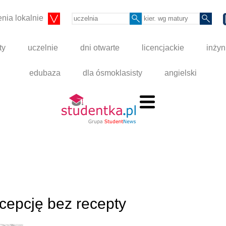
nia lokalnie
ty
uczelnie
dni otwarte
licencjackie
inżyn
edubaza
dla ósmoklasisty
angielski
cepcję bez recepty