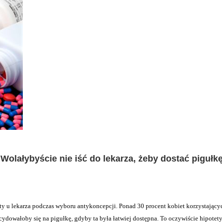
Wolałybyście nie iść do lekarza, żeby dostać pigułk
y u lekarza podczas wyboru antykoncepcji. Ponad 30 procent kobiet korzystający
ydowałoby się na pigułkę, gdyby ta była łatwiej dostępna. To oczywiście hipotet