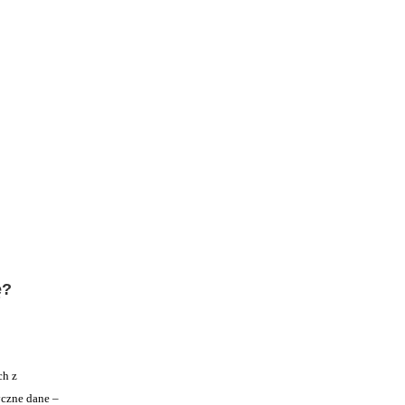
ę?
ch z
yczne dane –