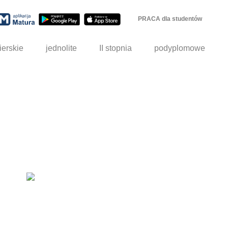
PRACA dla studentów
ierskie
jednolite
II stopnia
podyplomowe