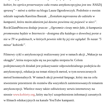
kobiet, bo oprócz prezerwatyw cała reszta antykoncepcyjna jest tzw. NASZĄ
sprawą”
– mówi u siebie na blogu Laura Ogrodowczyk. Podobnie o swoim
udziale napisała Karolina Baszak:
„Zostałam zaproszona do udziału w
kampanii, która moim zdaniem już dawno powinna się pojawić w sieci”
.
RockGlamPrincess dodaje jeszcze:
„Ogromnie cieszy mnie fakt, iż kampania
promowana będzie w Internecie - dostępna dla każdego o dowolnej porze a
nie w TV w godzinach, w których pewnie nikt by jej nie oglądał. To nasze "5
minut" kobietki”.
Filmowy cykl o antykoncepcji realizowany jest w ramach akcji „Wakacje na
okrągło”, która rozpoczęła się na początku sierpnia br. Celem
podejmowanych działań jest pokazywanie odpowiedzialnego podejścia do
antykoncepcji, edukacja na temat różnych metod, w tym nowoczesnych
metod hormonalnych. W ramach akcji powstał fanpage, który ma na celu
stworzenie przestrzeni do rozmów dla wszystkich zainteresowanych tematem
antykoncepcji. Wkrótce ruszy także odświeżony serwis internetowy na
stronie
www.kobiety.org
, który ma być uzupełnieniem informacji zawartych
w filmach edukacyjnych na kanale YouTube kampanii.