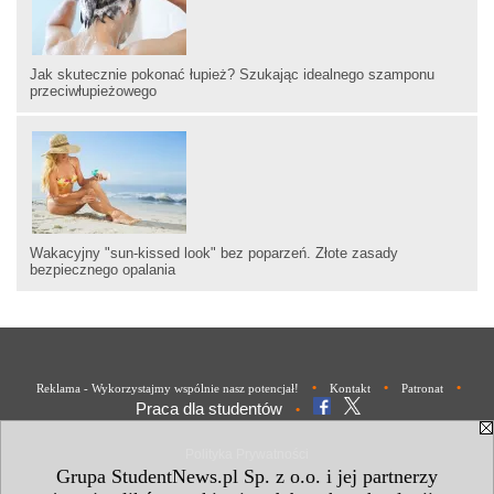
Jak skutecznie pokonać łupież? Szukając idealnego szamponu
przeciwłupieżowego
Wakacyjny "sun-kissed look" bez poparzeń. Złote zasady
bezpiecznego opalania
•
•
•
Reklama - Wykorzystajmy wspólnie nasz potencjał!
Kontakt
Patronat
Praca dla studentów
•
Polityka Prywatności
Grupa StudentNews.pl Sp. z o.o. i jej partnerzy