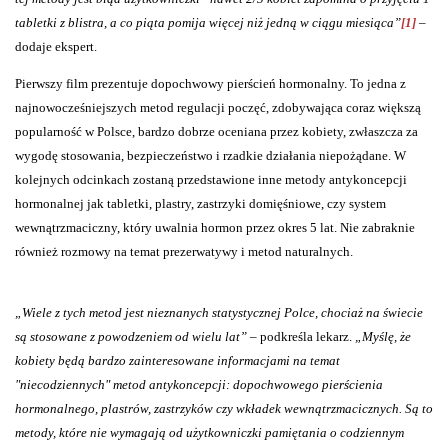
tabletki z blistra, a co piąta pomija więcej niż jedną w ciągu miesiąca”
[1]
–
dodaje ekspert.
Pierwszy film prezentuje dopochwowy pierścień hormonalny. To jedna z
najnowocześniejszych metod regulacji poczęć, zdobywająca coraz większą
popularność w Polsce, bardzo dobrze oceniana przez kobiety, zwłaszcza za
wygodę stosowania, bezpieczeństwo i rzadkie działania niepożądane. W
kolejnych odcinkach zostaną przedstawione inne metody antykoncepcji
hormonalnej jak tabletki, plastry, zastrzyki domięśniowe, czy system
wewnątrzmaciczny, który uwalnia hormon przez okres 5 lat. Nie zabraknie
również rozmowy na temat prezerwatywy i metod naturalnych.
„Wiele z tych metod jest nieznanych statystycznej Polce, chociaż na świecie
są stosowane z powodzeniem od wielu lat”
– podkreśla lekarz.
„Myślę, że
kobiety będą bardzo zainteresowane informacjami na temat
"niecodziennych" metod antykoncepcji: dopochwowego pierścienia
hormonalnego, plastrów, zastrzyków czy wkładek wewnątrzmacicznych. Są to
metody, które nie wymagają od użytkowniczki pamiętania o codziennym