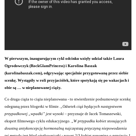
W pierwszym, inaugurującym cykl odcinku wzięły udział także Laura
Ogrodowczyk (RockGlamPrincess) i Karolina Baszak
(karolinabaszak.com), odgrywając specjalnie przygotowaną przez siebie
scenkę. Wystąpiły w roli przyjaciółek, które spotykają się po wakacjach i
obie są … w nieplanowanej ciąży.
Co druga ciąża to ciąża nieplanowana - to stwierdzenie podsumowuje scenkę
odegraną przez blogerki w filmie.
„Odsetek ciąż będących następstwem
przypadkowej „wpadki” jest wysoki
– przyznaje dr Jacek Tomaszewski,
ekspert filmowego cyklu edukacyjnego.
„W przypadku kobiet stosujących
doustną antykoncepcję hormonalną najczęstszą przyczyną niepowodzenia
tej metody jest błąd użytkowniczki - nawet 2/3 kobiet zapomina o przyjęciu 1