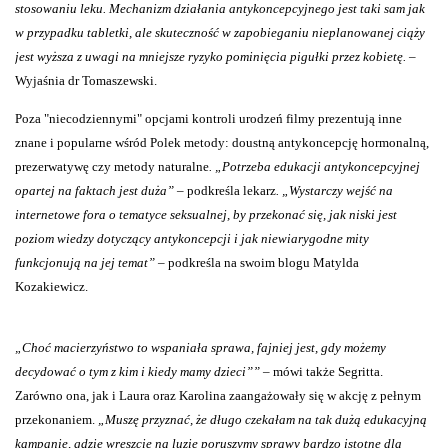
stosowaniu leku. Mechanizm działania antykoncepcyjnego jest taki sam jak
w przypadku tabletki, ale skuteczność w zapobieganiu nieplanowanej ciąży
jest wyższa z uwagi na mniejsze ryzyko pominięcia pigułki przez kobietę. –
Wyjaśnia dr Tomaszewski.
Poza "niecodziennymi" opcjami kontroli urodzeń filmy prezentują inne
znane i popularne wśród Polek metody: doustną antykoncepcję hormonalną,
prezerwatywę czy metody naturalne
. „Potrzeba edukacji antykoncepcyjnej
opartej na faktach jest duża”
– podkreśla lekarz
.
„Wystarczy wejść na
internetowe fora o tematyce seksualnej, by przekonać się, jak niski jest
poziom wiedzy dotyczący antykoncepcji i jak niewiarygodne mity
funkcjonują na jej temat”
– podkreśla na swoim blogu Matylda
Kozakiewicz.
„Choć macierzyństwo to wspaniała sprawa, fajniej jest, gdy możemy
decydować o tym z kim i kiedy mamy dzieci””
– mówi także Segritta.
Zarówno ona, jak i Laura oraz Karolina zaangażowały się w akcję z pełnym
przekonaniem.
„Muszę przyznać, że długo czekałam na tak dużą edukacyjną
kampanię, gdzie wreszcie na luzie poruszymy sprawy bardzo istotne dla